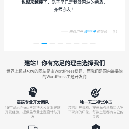
也越来越棒
了，浩子早已是我做网站的后盾，
亦师亦友！
—— 来自用户
绥***子
的评价

建站！你有充足的理由选择我们
世界上超过43%的网站是由WordPress搭建，而我们是国内最靠谱
的WordPress主题开发商


高端专业开发团队
独一无二视觉冲击
10年WordPress主题博客和企业建站
增强用户体验、提高品牌形象给人留
开发经验，提供最专业主题设计与开
下深刻的印象，每款主题都有自己的
发
灵魂