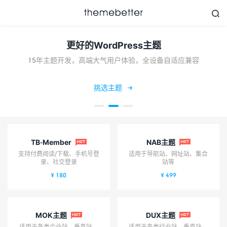


更好的WordPress主题
15年主题开发，高端大气用户体验，全设备自适应兼容
更好的WordPress主题,
值得信任的WordPress
主题开发商
挑选主题

TB-Member
NAB主题


支持付费阅读/下载、手机号登
适用于导航站、网址站、集合
录、社交登录
站等
¥ 180
¥ 499
MOK主题
DUX主题


适用于各类企业站、垂直站、
适用于各类行业站、垂直站、