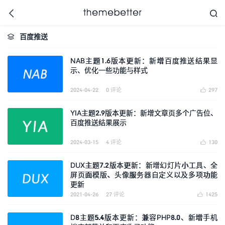



百度推送

NAB主题1.6版本更新：新增百度推送结果显
示、优化一些功能与样式
更好的WordPress主题,
值得信任的WordPress
主题开发商
2024-04-22
0 评论
297

YIA主题2.9版本更新：新增文章页多个广告位、
百度推送结果展示
2024-03-15
4 评论
130

DUX主题7.2版本更新：新增幻灯片小工具、全
屏页面模版、头像服务器自定义以及多项功能
更新
2021-04-26
27 评论
1425

D8主题5.4版本更新：兼容PHP8.0、新增手机