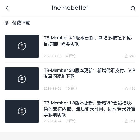



付费下载

TB-Member 4.1版本更新：新增多按钮下载、
自动推广码等功能
更好的WordPress主题,
值得信任的WordPress
主题开发商
2025-07-03
4 评论
248

TB-Member 3.0版本更新：新增代币支付、VIP
专享阅读和下载
2024-11-06
10 评论
436

TB-Member 1.8版本更新：新增VIP会员模块、
简码支持内嵌、最后登录时间、即时登录弹窗
等多项功能
2023-04-24
7 评论
961
