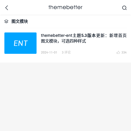



图文模块

themebetter-ent主题5.3版本更新：新增首页
图文模块，可选四种样式
更好的WordPress主题,
值得信任的WordPress
主题开发商
2024-11-01
3 评论
334
