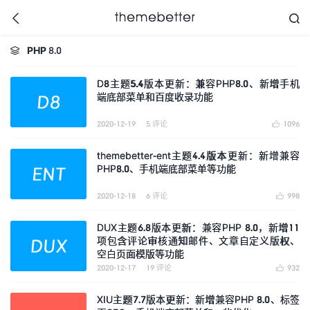



PHP 8.0

D8主题5.4版本更新：兼容PHP8.0、新增手机
端底部菜单和百度收录功能
更好的WordPress主题,
值得信任的WordPress
主题开发商
2020-12-19
5 评论
1096

themebetter-ent主题4.4版本更新：新增兼容
PHP8.0、手机端底部菜单等功能
2020-12-18
6 评论
998

DUX主题6.8版本更新：兼容PHP 8.0，新增11
项包含评论审核通知邮件、文章自定义版权、
空白页面模版等功能
2020-12-17
19 评论
932

XIU主题7.7版本更新：新增兼容PHP 8.0、标签