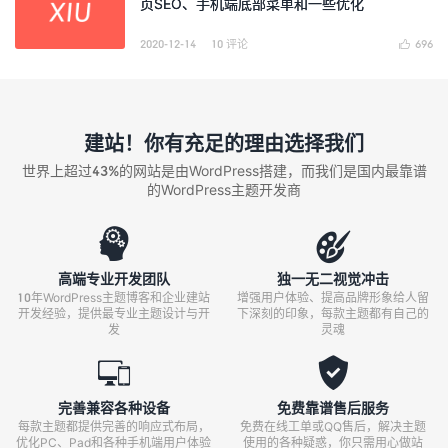
页SEO、手机端底部菜单和一些优化
2020-12-14
10 评论
696

建站！你有充足的理由选择我们
世界上超过43%的网站是由WordPress搭建，而我们是国内最靠谱
的WordPress主题开发商


高端专业开发团队
独一无二视觉冲击
10年WordPress主题博客和企业建站
增强用户体验、提高品牌形象给人留
开发经验，提供最专业主题设计与开
下深刻的印象，每款主题都有自己的
发
灵魂


完善兼容各种设备
免费靠谱售后服务
每款主题都提供完善的响应式布局，
免费在线工单或QQ售后，解决主题
优化PC、Pad和各种手机端用户体验
使用的各种疑惑，你只需用心做站