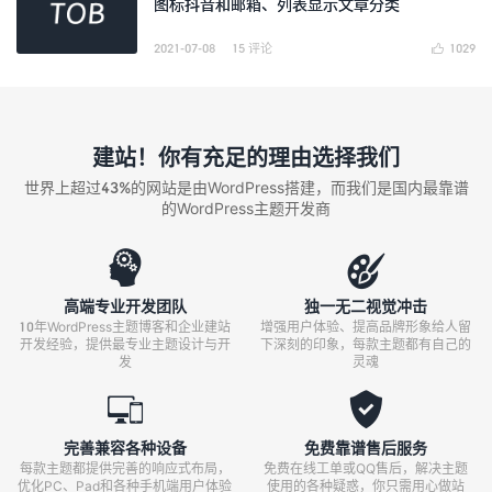
图标抖音和邮箱、列表显示文章分类
2021-07-08
15 评论
1029

建站！你有充足的理由选择我们
世界上超过43%的网站是由WordPress搭建，而我们是国内最靠谱
的WordPress主题开发商


高端专业开发团队
独一无二视觉冲击
10年WordPress主题博客和企业建站
增强用户体验、提高品牌形象给人留
开发经验，提供最专业主题设计与开
下深刻的印象，每款主题都有自己的
发
灵魂


完善兼容各种设备
免费靠谱售后服务
每款主题都提供完善的响应式布局，
免费在线工单或QQ售后，解决主题
优化PC、Pad和各种手机端用户体验
使用的各种疑惑，你只需用心做站