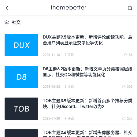



社交

DUX主题9.5版本更新：新增评论阅读功能、后
台用户列表显示社交字段等优化
更好的WordPress主题,
值得信任的WordPress
主题开发商
2025-11-16
7 评论
86

D8主题6.2版本更新：新增文章页分类按照层级
显示、社交QQ和微信等功能优化
2025-06-02
2 评论
303

TOB主题3.9版本更新：新增首页多个推荐分类
块、社交Discord、Twitter改为X
2025-01-20
9 评论
265

TOB主题2.6版本更新：新增头像服务器、社交