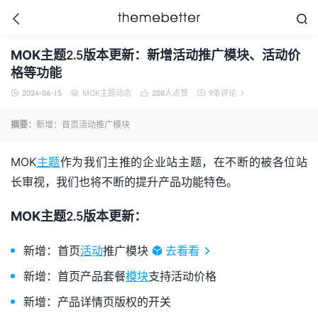



MOK主题2.5版本更新：新增活动推广模块、活动价
格等功能
2024-06-15
MOK主题动态
208
人点赞
9条评论





更好的WordPress主题,
值得信任的WordPress
摘要：
新增：首页活动推广模块
主题开发商
MOK
主题
作为我们主推的企业站主题，在不断的被各位站
长审视，我们也将不断的提升产品功能特色。
MOK主题2.5版本更新：
新增：首页
活动
推广模块
去看看
新增：首页产品套餐
模块
支持活动价格
新增：产品详情页版权的开关