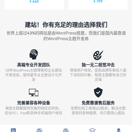
¥ 660
¥ 799
建站！你有充足的理由选择我们
世界上超过43%的网站是由WordPress搭建，而我们是国内最靠谱
的WordPress主题开发商


高端专业开发团队
独一无二视觉冲击
10年WordPress主题博客和企业建站
增强用户体验、提高品牌形象给人留
开发经验，提供最专业主题设计与开
下深刻的印象，每款主题都有自己的
发
灵魂


完善兼容各种设备
免费靠谱售后服务
每款主题都提供完善的响应式布局，
免费在线工单或QQ售后，解决主题
优化PC、Pad和各种手机端用户体验
使用的各种疑惑，你只需用心做站




