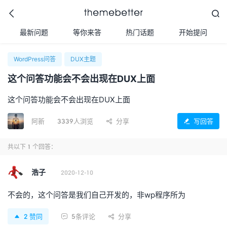



最新问题
等你来答
热门话题
开始提问
WordPress问答
DUX主题
更好的WordPress主题,
这个问答功能会不会出现在DUX上面
值得信任的WordPress
主题开发商
这个问答功能会不会出现在DUX上面
阿新
3339人浏览
分享
写回答


共以下
1
个回答：
浩子
2020-12-10
不会的，这个问答是我们自己开发的，非wp程序所为
2
赞同
5条评论
分享


