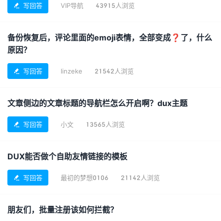
写回答
VIP导航
43915人浏览

备份恢复后，评论里面的emoji表情，全部变成❓了，什么
原因？
写回答
linzeke
21542人浏览

文章侧边的文章标题的导航栏怎么开启啊？dux主题
写回答
小文
13565人浏览

DUX能否做个自助友情链接的模板
写回答
最初的梦想0106
21142人浏览

朋友们，批量注册该如何拦截？