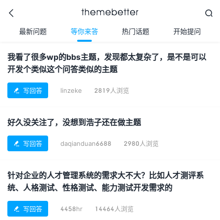



最新问题
等你来答
热门话题
开始提问
我看了很多wp的bbs主题，发现都太复杂了，是不是可以
开发个类似这个问答类似的主题
更好的WordPress主题,
值得信任的WordPress
主题开发商
写回答
linzeke
2819人浏览

好久没关注了，没想到浩子还在做主题
写回答
daqianduan6688
2980人浏览

针对企业的人才管理系统的需求大不大？比如人才测评系
统、人格测试、性格测试、能力测试开发需求的
写回答
4458hr
14464人浏览
