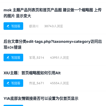
mok 主题产品列表页和首页产品图 建议做一个缩略图 上传
的图片 显示变大
写回答
郄泽川
30743人浏览

后台文章分类edit-tags.php?taxonomy=category访问出
现404错误
写回答
军哥_5214
43951人浏览

XIU主题：首页缩略图如何引用Alt
写回答
传说_5671
45554人浏览

YIA底部友情链接是否可以设置为仅首页显示