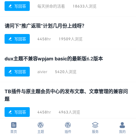
写回答
每天拼命的活着
18633人浏览

请问下“推广返现”计划几月份上线呀？
写回答
4458hr
19509人浏览

dux主题不兼容wpjam basic的最新版6.2版本
写回答
aivier
5420人浏览

TB插件与原主题会员中心的发布文章、文章管理的兼容问
题
写回答
4458hr
4963人浏览






YIA会新增底部菜单图标功能吗
首页
主题
插件
服务
我的