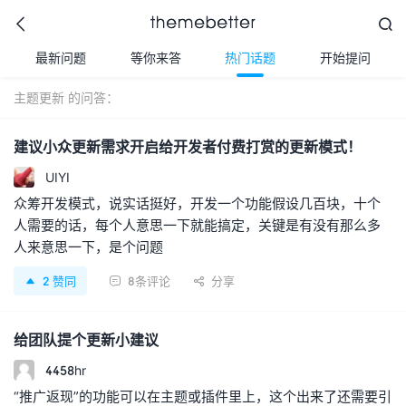



最新问题
等你来答
热门话题
开始提问
主题更新 的问答：
更好的WordPress主题,
建议小众更新需求开启给开发者付费打赏的更新模式！
值得信任的WordPress
主题开发商
UIYI
众筹开发模式，说实话挺好，开发一个功能假设几百块，十个
人需要的话，每个人意思一下就能搞定，关键是有没有那么多
人来意思一下，是个问题
2
赞同
8条评论
分享



给团队提个更新小建议
4458hr
“推广返现”的功能可以在主题或插件里上，这个出来了还需要引