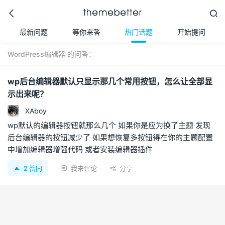



最新问题
等你来答
热门话题
开始提问
WordPress编辑器 的问答：
更好的WordPress主题,
wp后台编辑器默认只显示那几个常用按钮，怎么让全部显
值得信任的WordPress
主题开发商
示出来呢？
XAboy
wp默认的编辑器按钮就那么几个 如果你是应为换了主题 发现
后台编辑器的按钮减少了 如果想恢复多按钮得在你的主题配置
中增加编辑器增强代码 或者安装编辑器插件
2
赞同
我来评论
分享


