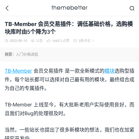



TB-Member 会员交易插件：调低基础价格，选购模
块库时由5个降为3个
2022-05-10
公告
1662
人点赞
3条评论





更好的WordPress主题,
值得信任的WordPress
摘要：
入门价格调低
主题开发商
TB-Member
会员交易插件 是一款全新模式的
模块
选购型插
件，每个站长都可以选择对自己最有用的模块，最终组合成
为自己的专属插件。
TB-Member 上线至今，有大批新老用户实际使用良好，而
且我们对Bug的处理很及时。
当然，一些站长也提出了很多新模块的想法，我们也在加紧
研究开发中。