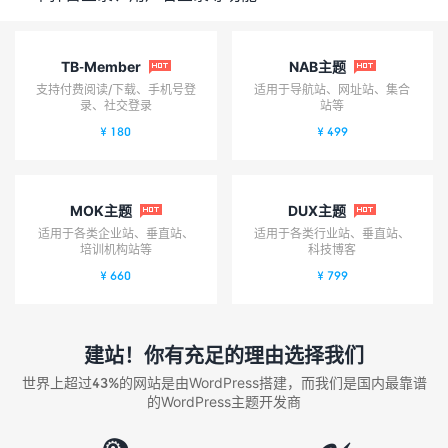
TB-Member
NAB主题


支持付费阅读/下载、手机号登
适用于导航站、网址站、集合
录、社交登录
站等
¥ 180
¥ 499
MOK主题
DUX主题


适用于各类企业站、垂直站、
适用于各类行业站、垂直站、
培训机构站等
科技博客
¥ 660
¥ 799
建站！你有充足的理由选择我们
世界上超过43%的网站是由WordPress搭建，而我们是国内最靠谱
的WordPress主题开发商