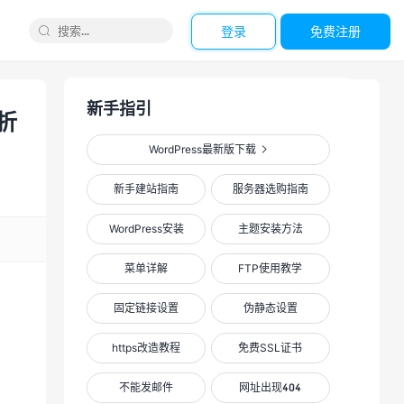
登录
免费注册

新手指引
折
WordPress最新版下载

新手建站指南
服务器选购指南
WordPress安装
主题安装方法
菜单详解
FTP使用教学
固定链接设置
伪静态设置
themebetter-ent主题
https改造教程
免费SSL证书
支持中英文，支持百度快速收录，适用于企业
官方网站、导购站、淘宝客、团队展示、商品
不能发邮件
网址出现404
展示，超全面SEO、模块化设计、强大且简单