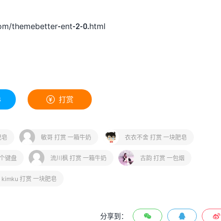
om/themebetter-ent-2-0.html
3
打赏

块肥皂
敏哥 打赏 一箱牛奶
衣衣不舍 打赏 一块肥皂
一个键盘
流川枫 打赏 一箱牛奶
古韵 打赏 一包烟
kimku 打赏 一块肥皂
分享到：


