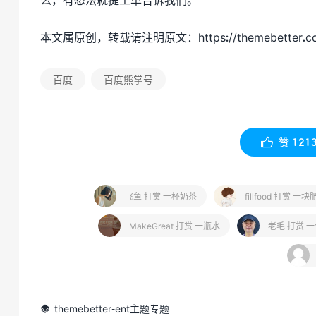
本文属原创，转载请注明原文：
https://themebetter.c
百度
百度熊掌号
赞
121

飞鱼 打赏 一杯奶茶
fillfood 打赏 一
MakeGreat 打赏 一瓶水
老毛 打赏 
themebetter-ent主题专题
