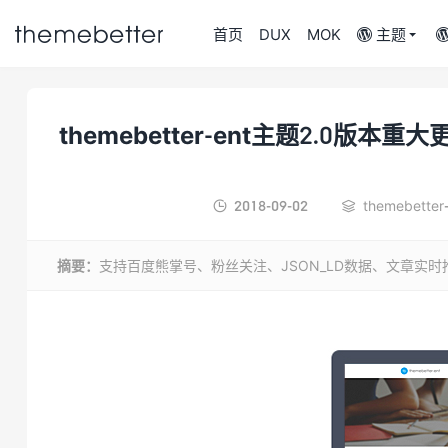

首页
DUX
MOK
主题

themebetter-ent主题2.0
更好的WordPress
主题,值得信任的
WordPress主题开
2018-09-02
themebette


发商
摘要：
支持百度熊掌号、粉丝关注、JSON_LD数据、文章实