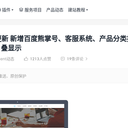
插件
服务项目
产品动态
建站教程


版本重大更新 新增百度熊掌号、客服系统、产品分类
叠显示
r-ent动态
1213
人点赞
19条评论



时推送、原创保护