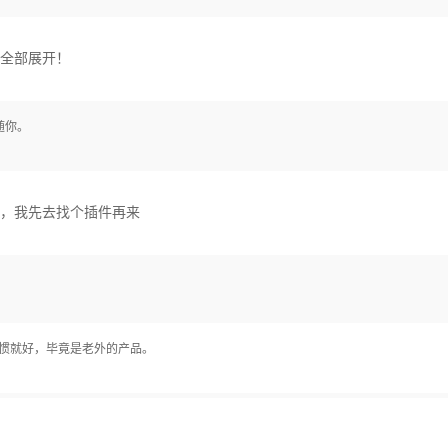
全部展开！
随你。
，我先去找个插件再来
惯就好，毕竟是老外的产品。