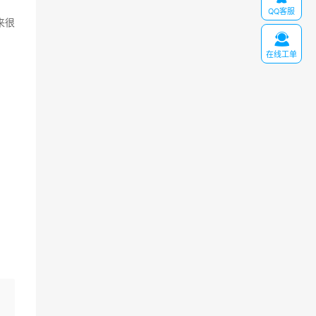
QQ客服
来很

在线工单