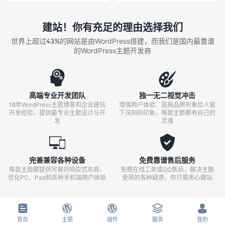
建站！你有充足的理由选择我们
世界上超过43%的网站是由WordPress搭建，而我们是国内最靠谱
的WordPress主题开发商


高端专业开发团队
独一无二视觉冲击
10年WordPress主题博客和企业建站
增强用户体验、提高品牌形象给人留
开发经验，提供最专业主题设计与开
下深刻的印象，每款主题都有自己的
发
灵魂


完善兼容各种设备
免费靠谱售后服务
每款主题都提供完善的响应式布局，
免费在线工单或QQ售后，解决主题
优化PC、Pad和各种手机端用户体验
使用的各种疑惑，你只需用心做站





首页
主题
插件
服务
我的