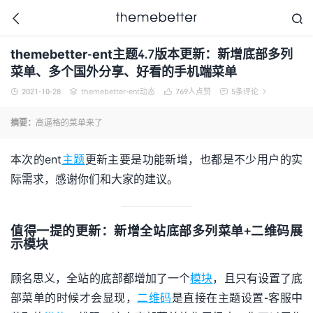



themebetter-ent主题4.7版本更新：新增底部多列
菜单、多个国外分享、好看的手机端菜单
2021-10-28
themebetter-ent动态
769
人点赞
5条评论





更好的WordPress主题,
值得信任的WordPress
摘要：
高逼格的菜单来了
主题开发商
本次的ent
主题
更新主要是功能新增，也都是不少用户的实
际需求，感谢你们和大家的建议。
值得一提的更新：新增全站底部多列菜单+二维码展
示模块
顾名思义，全站的底部都增加了一个
模块
，且只有设置了底
部菜单的时候才会显现，
二维码
是直接在主题设置-客服中