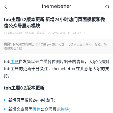



tob主题0.2版本更新 新增24小时热门页面模板和微
信公众号展示模块
2016-06-23
tob主题动态
469
人点赞
5条评论





更好的WordPress主题,
值得信任的WordPress
摘要：
拉风给力的微信公众号展示和推广利器，可独立设置二维码、标题、描
主题开发商
述和关注人数
tob
主题
自发售以来广受各位图片站长的青睐，大家也是对
tob主题的更新十分关注，themebetter在此感谢大家的支
持。
tob主题0.2版本更新
新增页面模板24小时热门；
新增文章页面
微信
公众号展示
模块
；