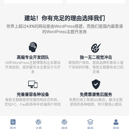
建站！你有充足的理由选择我们
世界上超过43%的网站是由WordPress搭建，而我们是国内最靠谱
的WordPress主题开发商


高端专业开发团队
独一无二视觉冲击
10年WordPress主题博客和企业建站
增强用户体验、提高品牌形象给人留
开发经验，提供最专业主题设计与开
下深刻的印象，每款主题都有自己的
发
灵魂


完善兼容各种设备
免费靠谱售后服务
每款主题都提供完善的响应式布局，
免费在线工单或QQ售后，解决主题
优化PC、Pad和各种手机端用户体验
使用的各种疑惑，你只需用心做站





首页
主题
插件
服务
我的