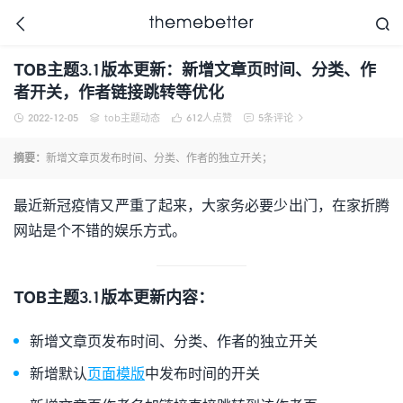



TOB主题3.1版本更新：新增文章页时间、分类、作
者开关，作者链接跳转等优化
2022-12-05
tob主题动态
612
人点赞
5条评论





更好的WordPress主题,
值得信任的WordPress
摘要：
新增文章页发布时间、分类、作者的独立开关；
主题开发商
最近新冠疫情又严重了起来，大家务必要少出门，在家折腾
网站是个不错的娱乐方式。
TOB主题3.1版本更新内容：
新增文章页发布时间、分类、作者的独立开关
新增默认
页面模版
中发布时间的开关