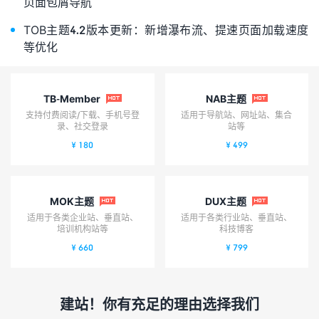
页面包屑导航
TOB主题4.2版本更新：新增瀑布流、提速页面加载速度
等优化
TB-Member
NAB主题


支持付费阅读/下载、手机号登
适用于导航站、网址站、集合
录、社交登录
站等
¥ 180
¥ 499
MOK主题
DUX主题


适用于各类企业站、垂直站、
适用于各类行业站、垂直站、
培训机构站等
科技博客
¥ 660
¥ 799
建站！你有充足的理由选择我们