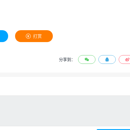
打赏

分享到：


