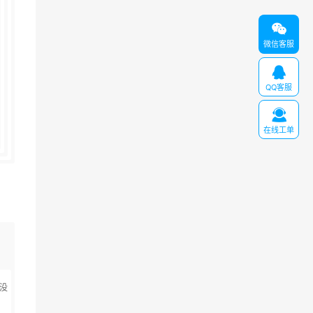

微信客服

QQ客服

在线工单
没