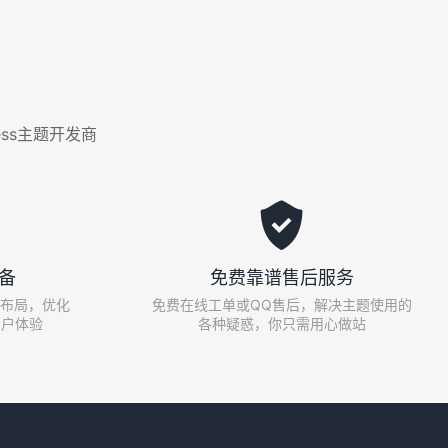
ess主题开发商

备
免费靠谱售后服务
布局，优化
免费在线工单或QQ售后，解决主题使用的
用户体验
各种疑惑，你只需用心做站