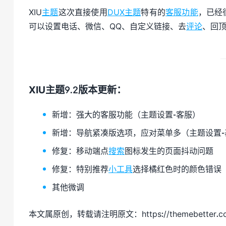
XIU
主题
这次直接使用
DUX主题
特有的
客服功能
，已经
可以设置电话、微信、QQ、自定义链接、去
评论
、回
XIU主题9.2版本更新：
新增：强大的客服功能（主题设置-客服）
新增：导航紧凑版选项，应对菜单多（主题设置-
修复：移动端点
搜索
图标发生的页面抖动问题
修复：特别推荐
小工具
选择橘红色时的颜色错误
其他微调
本文属原创，转载请注明原文：
https://themebetter.c