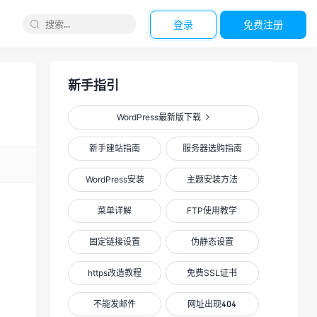
登录
免费注册

新手指引
WordPress最新版下载

新手建站指南
服务器选购指南
WordPress安装
主题安装方法
菜单详解
FTP使用教学
固定链接设置
伪静态设置
XIU主题
https改造教程
免费SSL证书
支持百度收录推送，评论算术验证码，适用于
图片展示、多元化图片新闻展示、个人博客、
不能发邮件
网址出现404
资源分享站，扁平化设计、简洁风、全面SEO