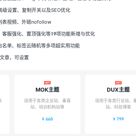
菜单高级设置、复制开关以及SEO优化
视频、外链nofollow
量、客服强化、置顶强化等19项功能新增与优化
册白名单、标签云随机等多项超实用功能
顶文章，可设置


MOK主题
DUX主题
集
适用于各类企业站、垂直
适用于各类行业站、
站、培训机构站等
站、科技博客
¥ 660
¥ 799