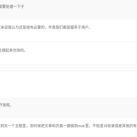
章都要处理一下子
度来说我认为还是很有必要的，毕竟我们都是服务于用户。
处理起来也快的。
在开发呢。
入到另一个主题里，到时候把文章和页面一键搞到mok里。不知道对收录或者其他的有