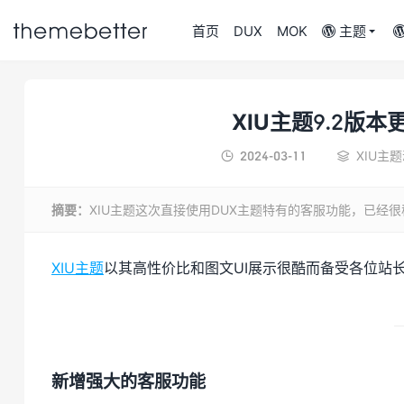

首页
DUX
MOK
主题

XIU主题9.2版
更好的WordPress
2024-03-11
XIU主


主题,值得信任的
WordPress主题开
发商
摘要：
XIU主题这次直接使用DUX主题特有的客服功能，已经
XIU主题
以其高性价比和图文UI展示很酷而备受各位站
新增强大的客服功能