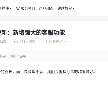
插件
服务项目
产品动态
建站教程


本更新：新增强大的客服功能
题动态
231
人点赞
14条评论



很稳定，功能也够用
长的喜爱，而且是多年不衰，我们会将其打造的越来越好。