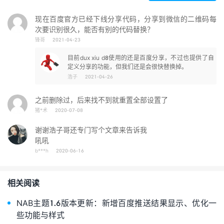
现在百度官方已经下线分享代码，分享到微信的二维码每
次要识别很久，能否有别的代码替换？
锋哥
2021-04-23
目前dux xiu d8使用的还是百度分享，不过也提供了自
定义分享的功能，但我们还是会很快替换掉。
浩子
2021-04-26
之前删除过，后来找不到就重置全部设置了
猪*术
2020-07-08
谢谢浩子哥还专门写个文章来告诉我
吼吼
b***h
2020-06-16
相关阅读
NAB主题1.6版本更新：新增百度推送结果显示、优化一
些功能与样式