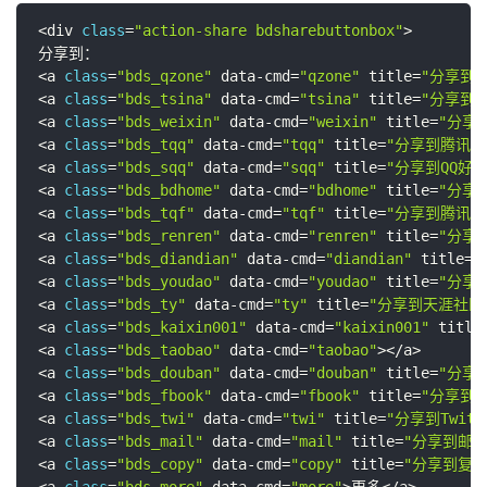
复制
<
div 
class
=
"action-share bdsharebuttonbox"
>
<
a 
class
=
"bds_qzone"
 data
-
cmd
=
"qzone"
 title
=
"分享到Q
<
a 
class
=
"bds_tsina"
 data
-
cmd
=
"tsina"
 title
=
"分享到
<
a 
class
=
"bds_weixin"
 data
-
cmd
=
"weixin"
 title
=
"分享
<
a 
class
=
"bds_tqq"
 data
-
cmd
=
"tqq"
 title
=
"分享到腾讯微
<
a 
class
=
"bds_sqq"
 data
-
cmd
=
"sqq"
 title
=
"分享到QQ好友
<
a 
class
=
"bds_bdhome"
 data
-
cmd
=
"bdhome"
 title
=
"分享
<
a 
class
=
"bds_tqf"
 data
-
cmd
=
"tqf"
 title
=
"分享到腾讯朋
<
a 
class
=
"bds_renren"
 data
-
cmd
=
"renren"
 title
=
"分享
<
a 
class
=
"bds_diandian"
 data
-
cmd
=
"diandian"
 title
=
"
<
a 
class
=
"bds_youdao"
 data
-
cmd
=
"youdao"
 title
=
"分享
<
a 
class
=
"bds_ty"
 data
-
cmd
=
"ty"
 title
=
"分享到天涯社区
<
a 
class
=
"bds_kaixin001"
 data
-
cmd
=
"kaixin001"
 title
<
a 
class
=
"bds_taobao"
 data
-
cmd
=
"taobao"
>
<
/
a
>
<
a 
class
=
"bds_douban"
 data
-
cmd
=
"douban"
 title
=
"分享
<
a 
class
=
"bds_fbook"
 data
-
cmd
=
"fbook"
 title
=
"分享到Fa
<
a 
class
=
"bds_twi"
 data
-
cmd
=
"twi"
 title
=
"分享到Twitt
<
a 
class
=
"bds_mail"
 data
-
cmd
=
"mail"
 title
=
"分享到邮件
<
a 
class
=
"bds_copy"
 data
-
cmd
=
"copy"
 title
=
"分享到复制