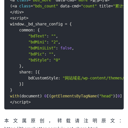
<
a 
class
=
"bds_more"
 data
-
cmd
=
"more"
>
更多
<
/
a
>
(
<
a 
class
=
"bds_count"
 data
-
cmd
=
"count"
 title
=
"累计分
<
/
div
>
<
script
>
window
.
_bd_share_config 
=
{
    common
:
{
"bdText"
:
""
,
"bdMini"
:
"2"
,
"bdMiniList"
:
false
,
"bdPic"
:
""
,
"bdStyle"
:
"0"
}
,
share
:
[
{
        bdCustomStyle
:
"网站域名/wp-content/themes/xi
}
]
}
with
(
document
)
0
[
(
getElementsByTagName
(
"head"
)
[
0
]
|
<
/
script
>
本文属原创，转载请注明原文：