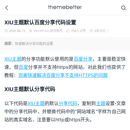



XIU主题默认百度分享代码设置
2020-06-12
WordPress使用教程
255
人点赞
4条评论





更好的WordPress主题,
摘要：
快速解决分享功能的设置
值得信任的WordPress
主题开发商
XIU主题
的分享功能默认使用的是
百度分享
，主要是稳定快
速，但
百度
分享并不支持https的网站，对此我们也提供了
教程：
完美快速解决百度分享不支持HTTPS的问题
XIU主题默认分享代码
以下代码是
XIU主题
的默认
分享代码
，复制到
主题
设置-文章
中的分享代码中，并替换代码中的“网站域名”字样为自己网
站的真实域名，注意要以http或https开头。