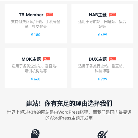
TB-Member
NAB主题


支持付费阅读/下载、手机号登
适用于导航站、网址站、集合
录、社交登录
站等
¥ 180
¥ 499
MOK主题
DUX主题


适用于各类企业站、垂直站、
适用于各类行业站、垂直站、
培训机构站等
科技博客
¥ 660
¥ 799
建站！你有充足的理由选择我们
世界上超过43%的网站是由WordPress搭建，而我们是国内最靠谱
的WordPress主题开发商

