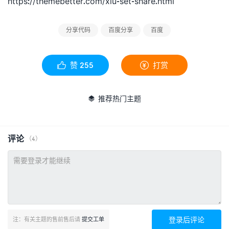
https://themebetter.com/xiu-set-share.html
分享代码
百度分享
百度
赞
255
打赏


推荐热门主题

评论
（4）
登录后评论
注：有关主题的售前售后请
提交工单