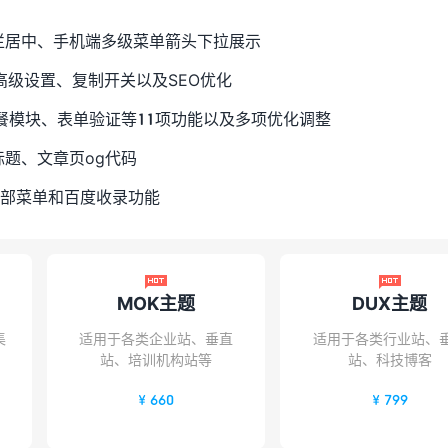
单栏居中、手机端多级菜单箭头下拉展示
菜单高级设置、复制开关以及SEO优化
套餐模块、表单验证等11项功能以及多项优化调整
标题、文章页og代码
端底部菜单和百度收录功能


MOK主题
DUX主题
集
适用于各类企业站、垂直
适用于各类行业站、
站、培训机构站等
站、科技博客
¥ 660
¥ 799