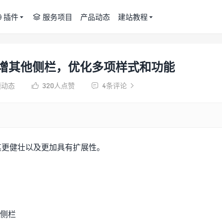
插件
服务项目
产品动态
建站教程


：新增其他侧栏，优化多项样式和功能
题动态
320
人点赞
4条评论



其更健壮以及更加具有扩展性。
义侧栏