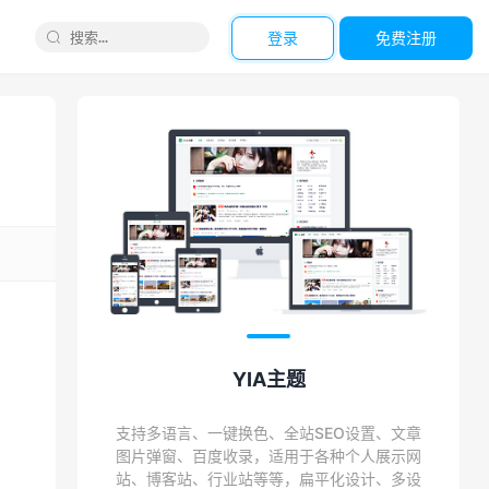
登录
免费注册

YIA主题
支持多语言、一键换色、全站SEO设置、文章
图片弹窗、百度收录，适用于各种个人展示网
站、博客站、行业站等等，扁平化设计、多设