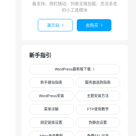
备支持、侧栏随动、列表无限加载、灵活多变
的小工具模块
演示站
去购买


新手指引
WordPress最新版下载

新手建站指南
服务器选购指南
WordPress安装
主题安装方法
菜单详解
FTP使用教学
固定链接设置
伪静态设置
https改造教程
免费SSL证书