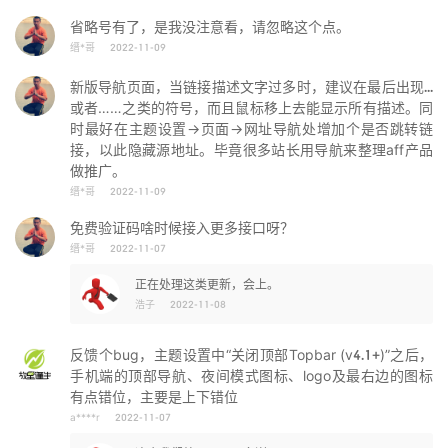
省略号有了，是我没注意看，请忽略这个点。
缙*哥
2022-11-09
新版导航页面，当链接描述文字过多时，建议在最后出现...
或者……之类的符号，而且鼠标移上去能显示所有描述。同
时最好在主题设置→页面→网址导航处增加个是否跳转链
接，以此隐藏源地址。毕竟很多站长用导航来整理aff产品
做推广。
缙*哥
2022-11-09
免费验证码啥时候接入更多接口呀？
缙*哥
2022-11-07
正在处理这类更新，会上。
浩子
2022-11-08
反馈个bug，主题设置中“关闭顶部Topbar (v4.1+)”之后，
手机端的顶部导航、夜间模式图标、logo及最右边的图标
有点错位，主要是上下错位
a****r
2022-11-07