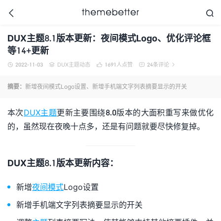



DUX主题8.1版本更新：夜间模式Logo、优化评论框
等14+更新
2022-11-03
DUX主题动态
1691
人点赞
24条评论





更好的WordPress主题,
值得信任的WordPress
摘要：
新增夜间模式Logo设置、新增手机端文字列表摘要显示的开关
主题开发商
本次
DUX主题
更新主要围绕8.0版本的大面积重写来做优化
的，虽然现在夜晚十点多，还是有问题就要尽快修复掉。
DUX主题8.1版本更新内容：
新增
夜间模式
Logo设置
新增手机端文字列表摘要显示的开关