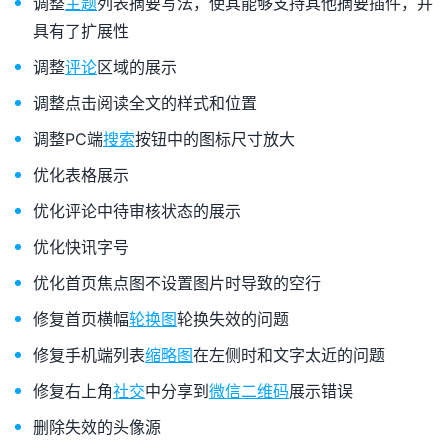
调整
主题
列表摘要写法，使其能够支持其他摘要插件，并
具有了扩展性
调整
评论
区域的展示
调整点击阅读全文的样式和位置
调整PC端
搜索
按钮中的图标尺寸放大
优化表格展示
优化评论中待审核状态的展示
优化快讯字号
优化首页焦点图不设置图片时导致的空行
修复首页横幅
轮换图
轮换失效的问题
修复手机端列表
缩略图
在左侧时和文字太近的问题
修复右上角
社交
中分享到
微信
二维码
展示错误
删除失效的头像源