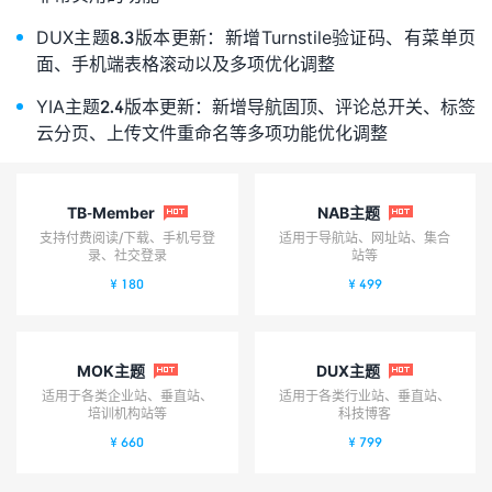
DUX主题8.3版本更新：新增Turnstile验证码、有菜单页
面、手机端表格滚动以及多项优化调整
YIA主题2.4版本更新：新增导航固顶、评论总开关、标签
云分页、上传文件重命名等多项功能优化调整
TB-Member
NAB主题


支持付费阅读/下载、手机号登
适用于导航站、网址站、集合
录、社交登录
站等
¥ 180
¥ 499
MOK主题
DUX主题


适用于各类企业站、垂直站、
适用于各类行业站、垂直站、
培训机构站等
科技博客
¥ 660
¥ 799