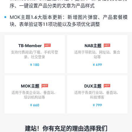
序、一键设置产品分类的文章为产品样式
MOK主题1.6大版本更新：新增图片弹窗、产品套餐模
块、表单验证等11项功能以及多项优化调整
TB-Member
NAB主题


支持付费阅读/下载、手机号登
适用于导航站、网址站、集合
录、社交登录
站等
¥ 180
¥ 499
MOK主题
DUX主题


适用于各类企业站、垂直站、
适用于各类行业站、垂直站、
培训机构站等
科技博客
¥ 660
¥ 799
建站！你有充足的理由选择我们