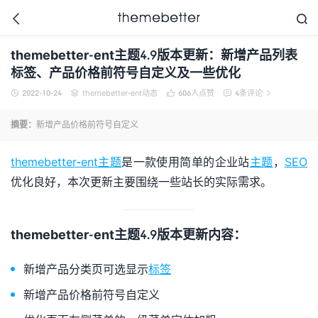



themebetter-ent主题4.9版本更新：新增产品列表
标签、产品价格前符号自定义及一些优化
2022-10-24
themebetter-ent动态
606
人点赞
4条评论





更好的WordPress主题,
值得信任的WordPress
摘要：
新增产品价格前符号自定义
主题开发商
themebetter-ent主题
是一款使用简单的企业站
主题
，
SEO
优化良好，本次更新主要围绕一些站长的实际需求。
themebetter-ent主题4.9版本更新内容：
新增产品分类页可选显示
标签
新增产品价格前符号自定义